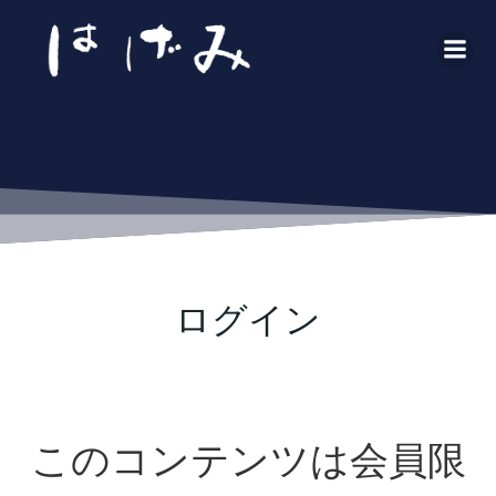
コ
ン
テ
ン
ツ
へ
ス
キ
ッ
プ
ログイン
このコンテンツは会員限