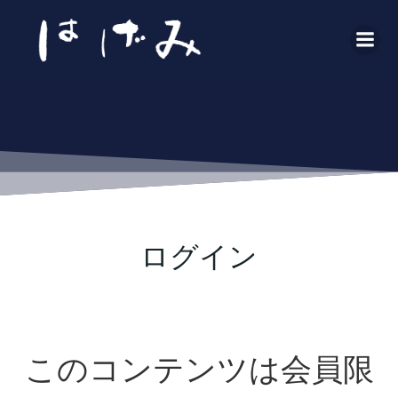
コ
ン
テ
ン
ツ
へ
ス
キ
ッ
プ
ログイン
このコンテンツは会員限