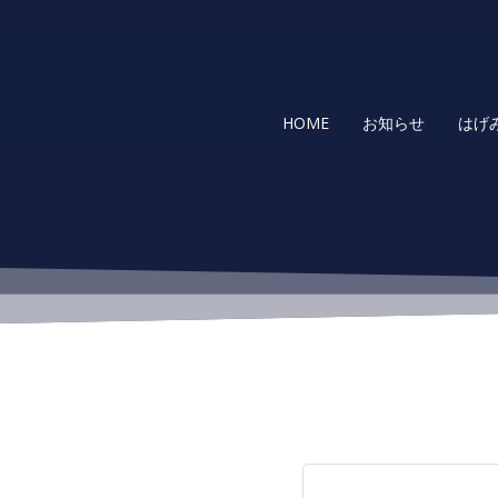
コ
ン
テ
ン
ツ
HOME
お知らせ
はげ
へ
ス
キ
ッ
プ