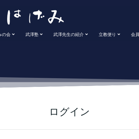
みの会
武澤塾
武澤先生の紹介
立教便り
会
ログイン