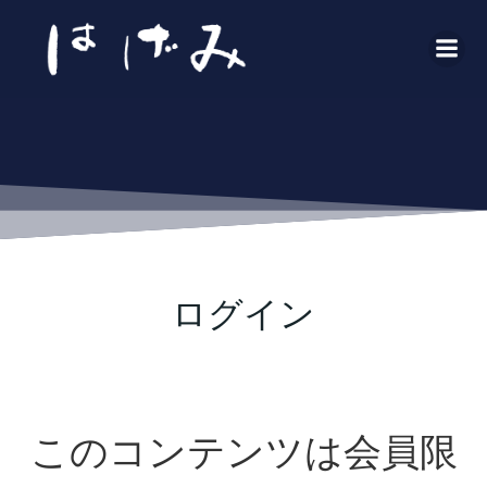
コ
ン
テ
ン
ツ
へ
ス
キ
ッ
プ
ログイン
このコンテンツは会員限