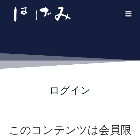
コ
ン
テ
ン
ツ
へ
ス
キ
ッ
プ
ログイン
このコンテンツは会員限