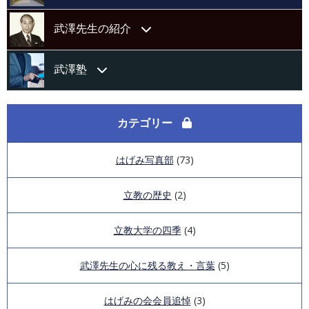
はげみの会会則
武澤先生の紹介
運営委員会紹介
略歴
武澤塾
会報「はげみ」第13号
著書目録
武澤塾代表挨拶
カテゴリー
会報「はげみ」第12号
海外活動歴
講演録第12回
はげみ写真部
(73)
会報「はげみ」第11号
研究論文・学会発表等目録
講演録第11回
立教の歴史
(2)
会報「はげみ」第10号
講演録第10回
立教大学の四季
(4)
会報「はげみ」第9号（第1回オンラインはげみの会）
第3回「ZOOM IN武澤塾」講演録
武澤先生の心に残る教え・言葉
(5)
会報「はげみ」第8号
第2回「ZOOM IN武澤塾」講演録
はげみの会会員追悼
(3)
会報「はげみ」第7号