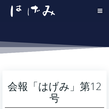
コ
ン
テ
ン
ツ
へ
ス
キ
ッ
プ
会報「はげみ」第12
号