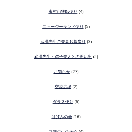
第1回「ZOOM IN武澤塾」講演録
東村山牧師便り
(4)
会報「はげみ」第6号
講演録第6回
ニュージーランド便り
(5)
会報「はげみ」第5号
講演録第5回
武澤先生ご夫妻お墓参り
会報「はげみ」第4号
(3)
講演録第4回
会報「はげみ」第3号
武澤先生・信子夫人との思い出
(5)
講演録第3回
会報「はげみ」第2号
お知らせ
(27)
講演録第2回
会報「はげみ」第1号
交流広場
(2)
講演録第1回
ダラス便り
(6)
はげみの会
(16)
武澤先生の紹介
(4)