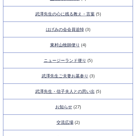
第3回「ZOOM IN武澤塾」講演録
武澤先生の心に残る教え・言葉
(5)
会報「はげみ」第8号
第2回「ZOOM IN武澤塾」講演録
はげみの会会員追悼
(3)
会報「はげみ」第7号
第1回「ZOOM IN武澤塾」講演録
東村山牧師便り
(4)
会報「はげみ」第6号
講演録第6回
ニュージーランド便り
(5)
会報「はげみ」第5号
講演録第5回
武澤先生ご夫妻お墓参り
会報「はげみ」第4号
(3)
講演録第4回
会報「はげみ」第3号
武澤先生・信子夫人との思い出
(5)
講演録第3回
会報「はげみ」第2号
お知らせ
(27)
講演録第2回
会報「はげみ」第1号
交流広場
(2)
講演録第1回