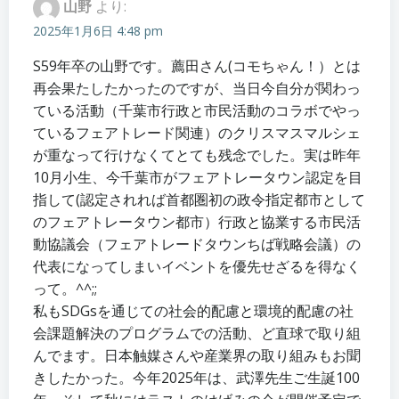
山野
より:
2025年1月6日 4:48 pm
S59年卒の山野です。薦田さん(コモちゃん！）とは
再会果たしたかったのですが、当日今自分が関わっ
ている活動（千葉市行政と市民活動のコラボでやっ
ているフェアトレード関連）のクリスマスマルシェ
が重なって行けなくてとても残念でした。実は昨年
10月小生、今千葉市がフェアトレータウン認定を目
指して(認定されれば首都圏初の政令指定都市として
のフェアトレータウン都市）行政と協業する市民活
動協議会（フェアトレードタウンちば戦略会議）の
代表になってしまいイベントを優先せざるを得なく
って。^^;;
私もSDGsを通じての社会的配慮と環境的配慮の社
会課題解決のプログラムでの活動、ど直球で取り組
んでます。日本触媒さんや産業界の取り組みもお聞
きしたかった。今年2025年は、武澤先生ご生誕100