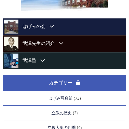
はげみの会
はげみの会会則
武澤先生の紹介
運営委員会紹介
略歴
武澤塾
会報「はげみ」第13号
著書目録
武澤塾代表挨拶
カテゴリー
会報「はげみ」第12号
海外活動歴
講演録第12回
はげみ写真部
(73)
会報「はげみ」第11号
研究論文・学会発表等目録
講演録第11回
立教の歴史
(2)
会報「はげみ」第10号
講演録第10回
立教大学の四季
(4)
会報「はげみ」第9号（第1回オンラインはげみの会）