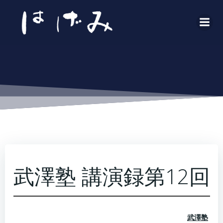
コ
ン
テ
ン
ツ
へ
ス
キ
ッ
プ
武澤塾 講演録第12回
武澤塾