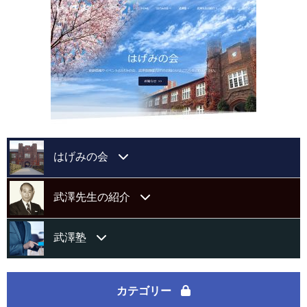
はげみの会
はげみの会会則
武澤先生の紹介
運営委員会紹介
略歴
武澤塾
会報「はげみ」第13号
著書目録
武澤塾代表挨拶
カテゴリー
会報「はげみ」第12号
海外活動歴