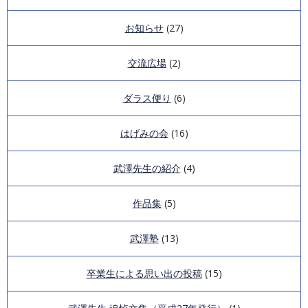
講演録第3回
会報「はげみ」第2号
お知らせ
(27)
講演録第2回
会報「はげみ」第1号
交流広場
(2)
講演録第1回
ダラス便り
(6)
はげみの会
(16)
武澤先生の紹介
(4)
作品集
(5)
武澤塾
(13)
卒業生による思い出の投稿
(15)