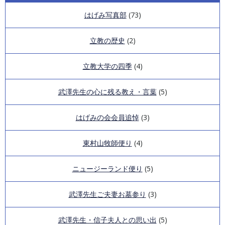
講演録第12回
はげみ写真部
(73)
会報「はげみ」第11号
研究論文・学会発表等目録
講演録第11回
立教の歴史
(2)
会報「はげみ」第10号
講演録第10回
立教大学の四季
(4)
会報「はげみ」第9号（第1回オンラインはげみの会）
第3回「ZOOM IN武澤塾」講演録
武澤先生の心に残る教え・言葉
(5)
会報「はげみ」第8号
第2回「ZOOM IN武澤塾」講演録
はげみの会会員追悼
(3)
会報「はげみ」第7号
第1回「ZOOM IN武澤塾」講演録
東村山牧師便り
(4)
会報「はげみ」第6号
講演録第6回
ニュージーランド便り
(5)
会報「はげみ」第5号
講演録第5回
武澤先生ご夫妻お墓参り
会報「はげみ」第4号
(3)
講演録第4回
会報「はげみ」第3号
武澤先生・信子夫人との思い出
(5)