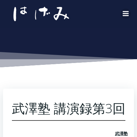
コ
ン
テ
ン
ツ
へ
ス
キ
ッ
プ
武澤塾 講演録第3回
武澤塾